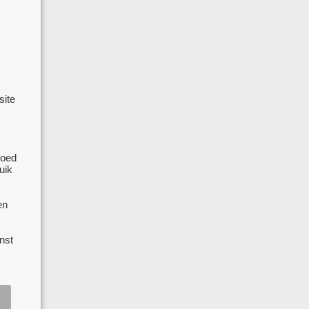
site
goed
uik
en
nst