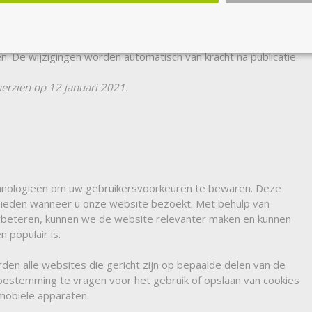
vacyverklaring op elk moment te veranderen, bijvoorbeeld na
. De wijzigingen worden automatisch van kracht na publicatie.
herzien op 12 januari 2021.
technologieën om uw gebruikersvoorkeuren te bewaren. Deze
bieden wanneer u onze website bezoekt. Met behulp van
rbeteren, kunnen we de website relevanter maken en kunnen
 populair is.
 alle websites die gericht zijn op bepaalde delen van de
oestemming te vragen voor het gebruik of opslaan van cookies
mobiele apparaten.