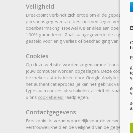
Veiligheid
Breakpoint verbindt zich ertoe om al de gepaste te
persoonsgegevens te beschermen tegen vernietiging,
openbaarmaking. Hoewel we er alles aan doen om de 
B
100% garanderen. Zoals aangegeven in de algemene 
gesteld voor enig verlies of beschadiging van jou
C
b
Cookies
E
Op deze website worden zogenaamde "cookies" gebrui
f
jouw computer worden opgeslagen. Deze cookies be
t
bezoekers-statistieken door Google Analytics, voor
v
het authenticatieproces. Je kan het gebruik van cook
a
types van cookies uitschakelen, al leidt dit vaak to
v
u ons
cookiebeleid
raadplegen.
s
a
Contactgegevens
Breakpoint is verantwoordelijk voor de verwerking
vertrouwelijkheid en de veiligheid van de gegevens.