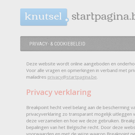
knutsel
PRIVACY- & COOKIEBELEID
Deze website wordt online aangeboden en onderhou
Voor alle vragen en opmerkingen in verband met pri
mailadres
privacy@startpagina.be
.
Privacy verklaring
Breakpoint hecht veel belang aan de bescherming va
privacyverklaring zo transparant mogelijk uitlegg
deze verzamelen en hoe we deze gebruiken. Breakp
bepalingen van het Belgische recht. Door deze websi
voorwaarden en met de wijze waarop Breakpoint pe