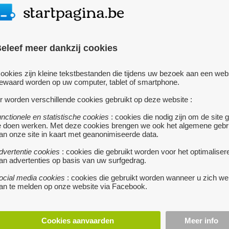
chnische en organisatorische maatregelen te treffen om je
 verlies, onbedoelde wijziging, beschadiging of
veiligheid van uw gegevens te vrijwaren, kunnen we dit niet
eleef meer dankzij cookies
voorwaarden, kan Breakpoint niet aansprakelijk worden
w persoonsgegevens.
ookies zijn kleine tekstbestanden die tijdens uw bezoek aan een web
ewaard worden op uw computer, tablet of smartphone.
r worden verschillende cookies gebruikt op deze website :
kt, dit zijn kleine deeltjes informatie die door de browser op
unctionele en statistische cookies
: cookies die nodig zijn om de site 
vatten ondermeer de volgende gegevens: identificatie voor
e doen werken. Met deze cookies brengen we ook het algemene gebr
keuren op de website, gegevens die gebruikt worden tijdens
an onze site in kaart met geanonimiseerde data.
ies nauwkeurig instellen via de Cookie Consent. Je kan bepaalde
dvertentie cookies
: cookies die gebruikt worden voor het optimaliser
t een minder goede gebruikerservaring. Voor meer informatie kan
an advertenties op basis van uw surfgedrag.
ocial media cookies
: cookies die gebruikt worden wanneer u zich we
an te melden op onze website via Facebook.
 van deze persoonsgegevens en ziet toe op de
 Je kan Breakpoint steeds contacteren.
Cookies aanvaarden
Meer info